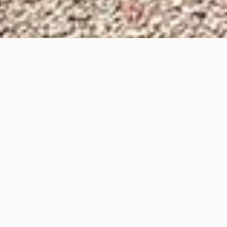
„Ruhe im Innern, Ruhe im Äußeren.
Wieder Atem holen lernen, das ist es.”
Garden of Talež – Ferienhäuser und Seminarort